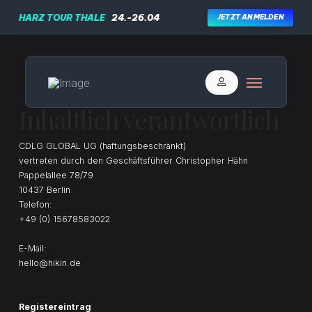
HARZ TOUR THALE
24.-26.04
JETZT ANMELDEN
Inhaltlich verantwortlich
CDLG GLOBAL UG (haftungsbeschränkt)
vertreten durch den
Geschäftsführer
Christopher Hähn
Pappelallee 78/79
10437
Berlin
Telefon:
+49 (0) 15678583022
E-Mail:
hello@hikin.de
Registereintrag