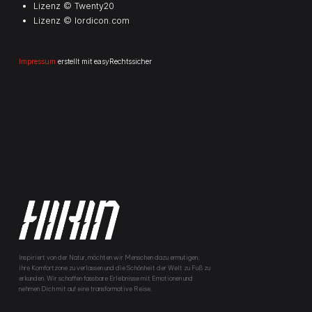
Lizenz © Twenty20
Lizenz © lordicon.com
Impressum
erstellt mit easyRechtssicher
Inspiriert von der Natur, möchten wir Menschen dazu ermutigen,
ihre Komfortzone zu verlassen und die Schönheit der Welt zu Fuß zu
erkunden. Wir schaffen fassbare Erlebnisse mit Emotionen und
nehmen Dich mit auf eine transformative Reise.